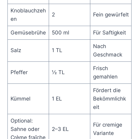
Knoblauchzeh
2
Fein gewürfelt
en
Gemüsebrühe
500 ml
Für Saftigkeit
Nach
Salz
1 TL
Geschmack
Frisch
Pfeffer
½ TL
gemahlen
Fördert die
Kümmel
1 EL
Bekömmlichk
eit
Optional:
Für cremige
Sahne oder
2–3 EL
Variante
Crème fraîche