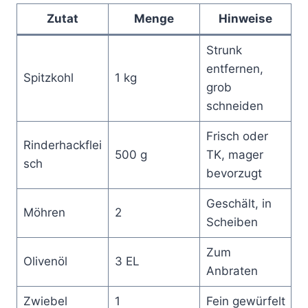
Zutat
Menge
Hinweise
Strunk
entfernen,
Spitzkohl
1 kg
grob
schneiden
Frisch oder
Rinderhackflei
500 g
TK, mager
sch
bevorzugt
Geschält, in
Möhren
2
Scheiben
Zum
Olivenöl
3 EL
Anbraten
Zwiebel
1
Fein gewürfelt