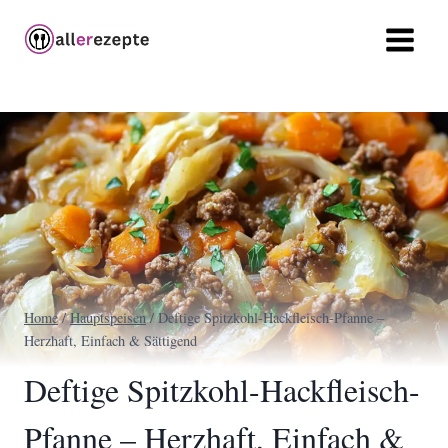
Zum
Inhalt
springen
Home
/
Hauptspeisen
/
Deftige Spitzkohl-Hackfleisch-Pfanne –
Herzhaft, Einfach & Sättigend
Deftige Spitzkohl-Hackfleisch-
Pfanne – Herzhaft, Einfach &